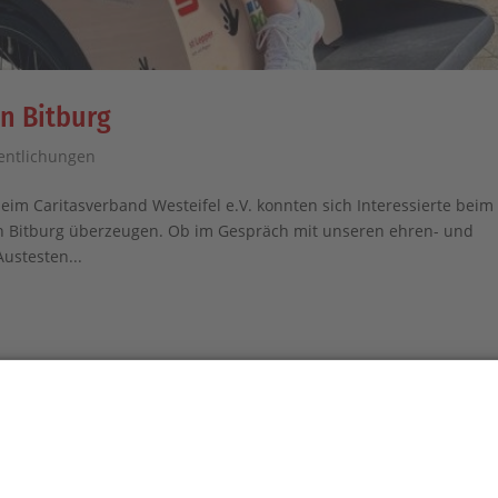
n Bitburg
fentlichungen
im Caritasverband Westeifel e.V. konnten sich Interessierte beim
n Bitburg überzeugen. Ob im Gespräch mit unseren ehren- und
ustesten...
tenschutzerklärung
Erklärung zur Barrierefreiheit
We
COOKIE-EINSTELLUNGEN