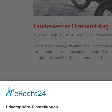
Landesweiter Ehrenamtstag i
by
Anne
|
Sep. 13, 2024
|
Aktuelles und Veröf
Von den vielen Möglichkeiten des Ehrenamts be
Landesweiten Ehrenamtstag Rheinland-Pfalz i
hauptamtlichen Mitarbeiter_innen oder beim A
Impressum
Da