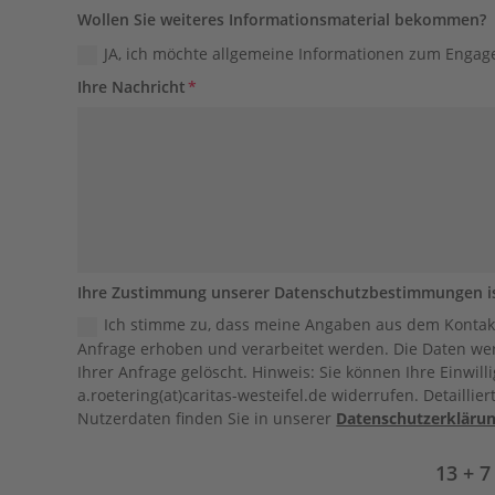
Wollen
Wollen Sie weiteres Informationsmaterial bekommen?
Sie
JA, ich möchte allgemeine Informationen zum Engag
weiteres
Ihre Nachricht
Informationsmaterial
bekommen?
Ihre
Ihre Zustimmung unserer Datenschutzbestimmungen ist
Zustimmung
Ich stimme zu, dass meine Angaben aus dem Kontak
unserer
Anfrage erhoben und verarbeitet werden. Die Daten w
Datenschutzbestimmungen
Ihrer Anfrage gelöscht. Hinweis: Sie können Ihre Einwill
ist
a.roetering(at)caritas-westeifel.de widerrufen. Detaill
Nutzerdaten finden Sie in unserer
Datenschutzerkläru
erforderlich!
13 + 7