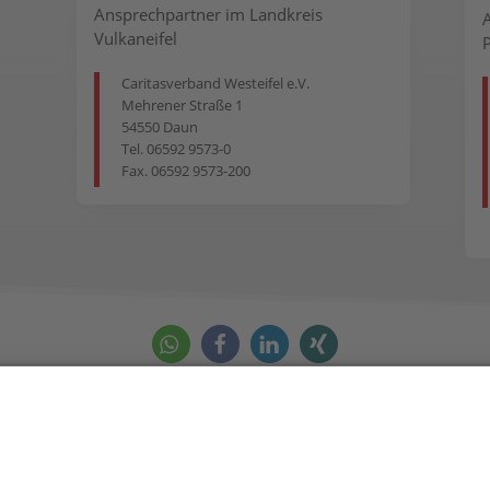
Ansprechpartner im Landkreis
Vulkaneifel
Caritasverband Westeifel e.V.
Mehrener Straße 1
54550 Daun
Tel. 06592 9573-0
Fax. 06592 9573-200
a.roetering(at)caritas-westeifel.de
tenschutzerklärung
Erklärung zur Barrierefreiheit
We
COOKIE-EINSTELLUNGEN