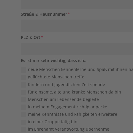
Straße & Hausnummer
PLZ & Ort
Es
Es ist mir sehr wichtig, dass ich...
ist
neue Menschen kennenlerne und Spaß mit ihnen h
mir
geflüchtete Menschen treffe
sehr
Kindern und Jugendlichen Zeit spende
wichtig,
für einsame, alte und kranke Menschen da bin
dass
Menschen am Lebensende begleite
ich...
In meinem Engagement richtig anpacke
meine Kenntnisse und Fähigkeiten erweitere
in einer Gruppe tätig bin
im Ehrenamt Verantwortung übernehme