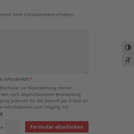
ement beim Caritasverband erhalten.
Umsc
Schri
 erforderlich!
tformular zur Beantwortung meiner
erden nach abgeschlossener Bearbeitung
igung jederzeit für die Zukunft per E-Mail an
ierte Informationen zum Umgang mit
ng
Formular abschicken
=