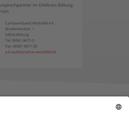
Ansprechpartner im Eifelkreis Bitburg-
Prüm
Caritasverband Westeifel e.V.
Brodenheckstr. 1
54634 Bitburg
Tel. 06561 9671-0
Fax. 06561 9671-30
a.knauf(at)caritas-westeifel.de
b by SA Designs