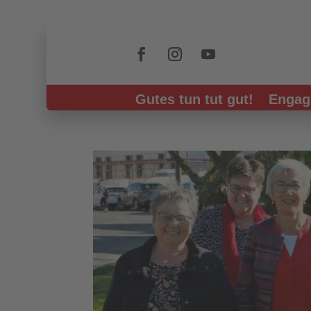
Skip To Content
Gutes tun tut gut!
Engag