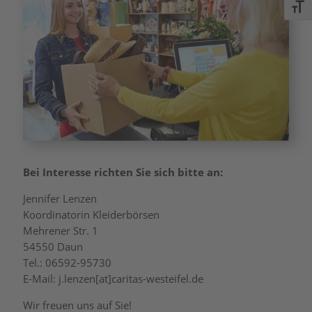
Schri
Bei Interesse richten Sie sich bitte an:
Jennifer Lenzen
Koordinatorin Kleiderbörsen
Mehrener Str. 1
54550 Daun
Tel.: 06592-95730
E-Mail: j.lenzen[at]caritas-westeifel.de
Wir freuen uns auf Sie!